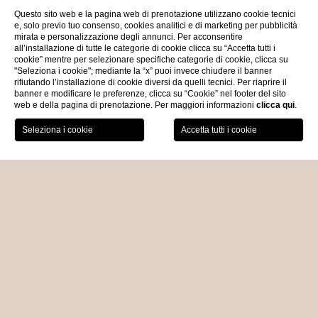
Questo sito web e la pagina web di prenotazione utilizzano cookie tecnici
e, solo previo tuo consenso, cookies analitici e di marketing per pubblicità
mirata e personalizzazione degli annunci. Per acconsentire
all’installazione di tutte le categorie di cookie clicca su “Accetta tutti i
cookie” mentre per selezionare specifiche categorie di cookie, clicca su
"Seleziona i cookie"; mediante la “x” puoi invece chiudere il banner
rifiutando l’installazione di cookie diversi da quelli tecnici. Per riaprire il
banner e modificare le preferenze, clicca su “Cookie” nel footer del sito
web e della pagina di prenotazione. Per maggiori informazioni
clicca qui
.
PRENOTA ORA
COOKING CLASS
HOME
ESPERIENZE
un viaggio fra sapori
genuini
Cooking class
I piatti della
tradizione langarola e piemontese