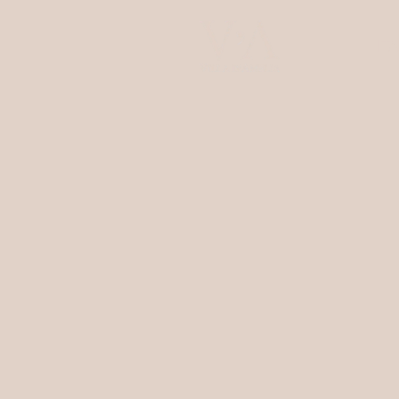
ITA
Villa d'Amelia
Camere & Suite
Ristorante
Wellness
Esperienze
Eventi