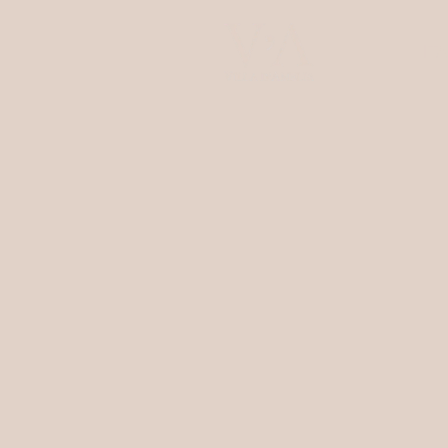
ITA
Villa d'Amelia
Camere & Suite
Ristorante
Wellness
Esperienze
Eventi
Dove siamo